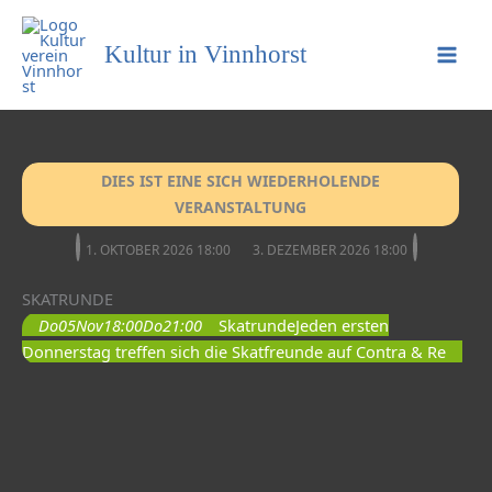
Kultur in Vinnhorst
DIES IST EINE SICH WIEDERHOLENDE
VERANSTALTUNG
1. OKTOBER 2026 18:00
3. DEZEMBER 2026 18:00
SKATRUNDE
Do
05
Nov
18:00
Do
21:00
Skatrunde
Jeden ersten
Donnerstag treffen sich die Skatfreunde auf Contra & Re