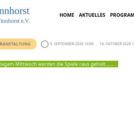
innhorst
HOME
AKTUELLES
PROGRA
innhorst e.V.
VERANSTALTUNG
9. SEPTEMBER 2026 16:00
14. OKTOBER 2026 1
tag
am Mittwoch werden die Spiele raus geholt.......