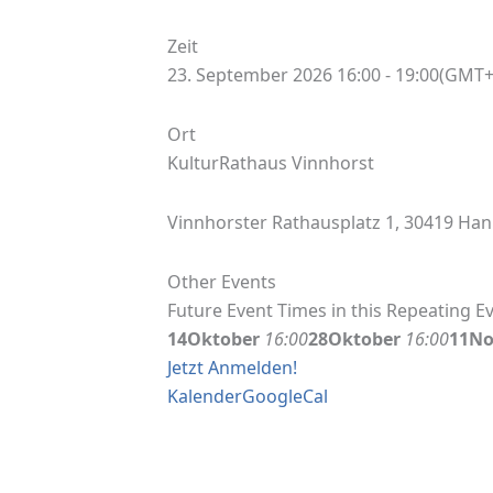
Zeit
23. September 2026 16:00 - 19:00
(GMT+
Ort
KulturRathaus Vinnhorst
Vinnhorster Rathausplatz 1, 30419 Ha
Other Events
Future Event Times in this Repeating E
14
Oktober
16:00
28
Oktober
16:00
11
No
Jetzt Anmelden!
Kalender
GoogleCal