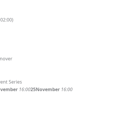
02:00)
nnover
vent Series
vember
16:00
25
November
16:00