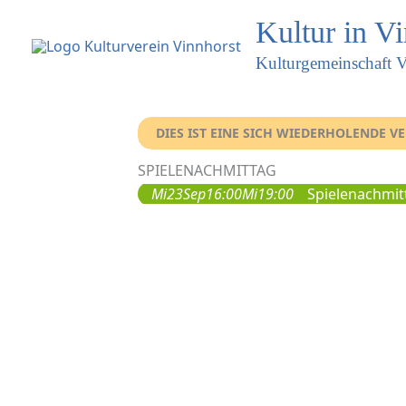
Kultur in V
Kulturgemeinschaft V
DIES IST EINE SICH WIEDERHOLENDE 
SPIELENACHMITTAG
Mi
23
Sep
16:00
Mi
19:00
Spielenachmit