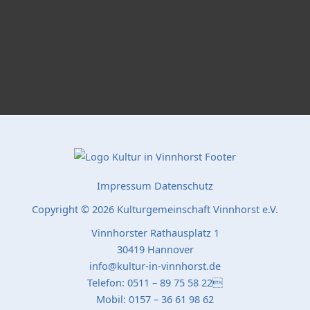
Impressum
Datenschutz
Copyright © 2026 Kulturgemeinschaft Vinnhorst e.V.
Vinnhorster Rathausplatz 1
30419 Hannover
info@kultur-in-vinnhorst.de
Telefon: 0511 – 89 75 58 22
Mobil: 0157 – 36 61 98 62