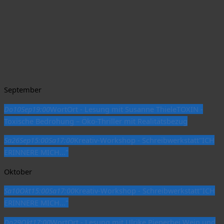
September
Do
10
Sep
19:00
WortOrt - Lesung mit Susanne Thiele
TOXIN -
Toxische Bedrohung – Öko-Thriller mit Realitätsbezug
Sa
26
Sep
15:00
Sa
17:00
Kreativ-Workshop - Schreibwerkstatt
"ICH
ERINNERE MICH..."
Oktober
Sa
10
Okt
15:00
Sa
17:00
Kreativ-Workshop - Schreibwerkstatt
"ICH
ERINNERE MICH..."
Do
29
Okt
17:00
WortOrt - Lesung mit Ulrike Pieper
bei Wein und