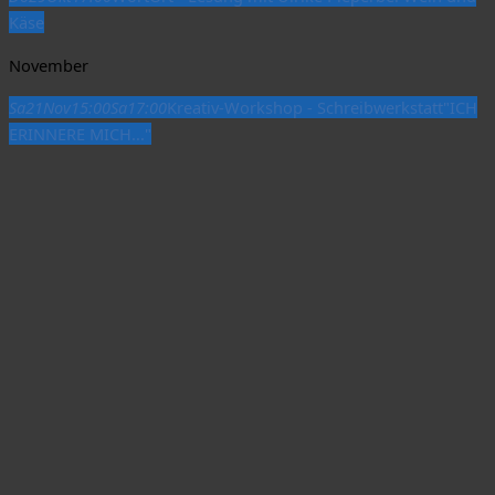
Käse
November
Sa
21
Nov
15:00
Sa
17:00
Kreativ-Workshop - Schreibwerkstatt
"ICH
ERINNERE MICH..."