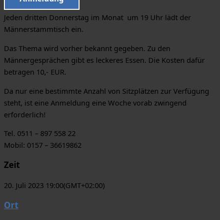
Jeden dritten Donnerstag im Monat um 19 Uhr lädt der
Männerstammtisch ein.
Das Thema wird vorher bekannt gegeben. Zu den
Männergesprächen gibt es leckeres Essen. Die Kosten dafür
betragen 10,- EUR.
Da nur eine bestimmte Anzahl von Sitzplätzen zur Verfügung
steht, ist eine Anmeldung eine Woche vorab zwingend
erforderlich!
Tel. 0511 – 897 558 22
Mobil: 0157 – 36619862
Zeit
20. Juli 2023 19:00
(GMT+02:00)
Ort