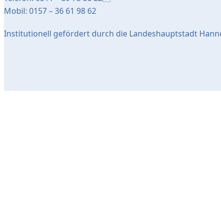
Mobil: 0157 – 36 61 98 62
Institutionell gefördert durch die Landeshauptstadt Hann
Popup Startseite
Schließen
Bildergalerie "Stadtteil-Projekte"
X
Bildergalerie "Bibliothek"
Krimiautor Burkhard Wetekam