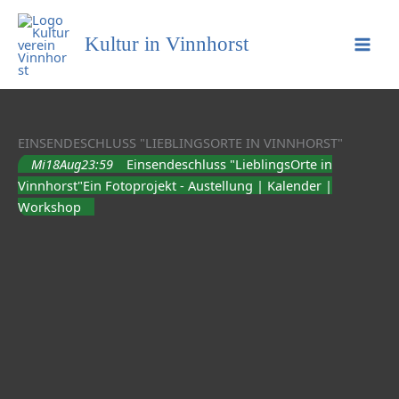
Kultur in Vinnhorst
EINSENDESCHLUSS "LIEBLINGSORTE IN VINNHORST"
Mi
18
Aug
23:59
Einsendeschluss "LieblingsOrte in
Vinnhorst"
Ein Fotoprojekt - Austellung | Kalender |
Workshop