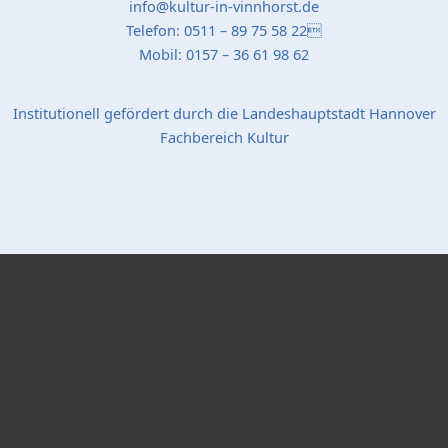
info@kultur-in-vinnhorst.de
Telefon: 0511 – 89 75 58 22
Mobil: 0157 – 36 61 98 62
Institutionell gefördert durch die Landeshauptstadt Hannover
Fachbereich Kultur
Popup Startseite
Schließen
Bildergalerie "Stadtteil-Projekte"
X
Bildergalerie "Bibliothek"