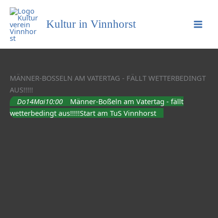
Kultur in Vinnhorst
MÄNNER-BOSSELN AM VATERTAG - FÄLLT WETTERBEDINGT A
US!!!!!
Do
14
Mai
10:00
Männer-Boßeln am Vatertag - fällt
wetterbedingt aus!!!!!
Start am TuS Vinnhorst