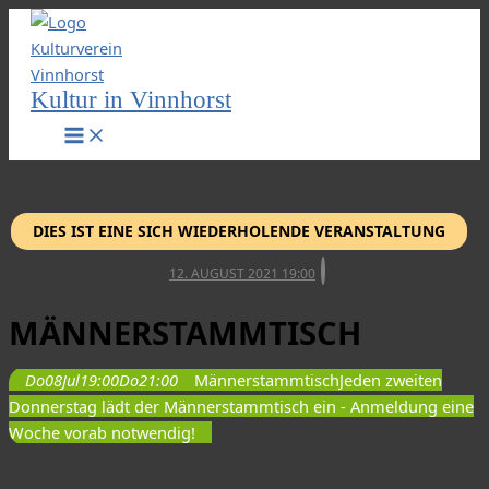
Zum
Inhalt
springen
Kultur in Vinnhorst
DIES IST EINE SICH WIEDERHOLENDE VERANSTALTUNG
12. AUGUST 2021 19:00
MÄNNERSTAMMTISCH
Do
08
Jul
19:00
Do
21:00
Männerstammtisch
Jeden zweiten
Donnerstag lädt der Männerstammtisch ein - Anmeldung eine
Woche vorab notwendig!