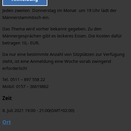
Jeden zweiten Donnerstag im Monat um 19 Uhr lädt der
Männerstammtisch ein.
Das Thema wird vorher bekannt gegeben. Zu den
Männergesprächen gibt es leckeres Essen. Die Kosten dafür
betragen 10,- EUR.
Da nur eine bestimmte Anzahl von Sitzplätzen zur Verfügung
steht, ist eine Anmeldung eine Woche vorab zwingend
erforderlich!
Tel. 0511 – 897 558 22
Mobil: 0157 – 36619862
Zeit
8. Juli 2021 19:00 - 21:00
(GMT+02:00)
Ort