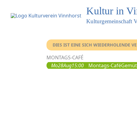
Kultur in V
Kulturgemeinschaft V
DIES IST EINE SICH WIEDERHOLENDE 
MONTAGS-CAFÉ
Mo
28
Aug
15:00
Montags-Café
Gemütl