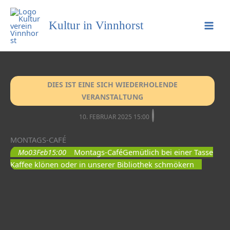
Kultur in Vinnhorst
DIES IST EINE SICH WIEDERHOLENDE
VERANSTALTUNG
10. FEBRUAR 2025 15:00
MONTAGS-CAFÉ
Mo
03
Feb
15:00
Montags-Café
Gemütlich bei einer Tasse
Kaffee klönen oder in unserer Bibliothek schmökern