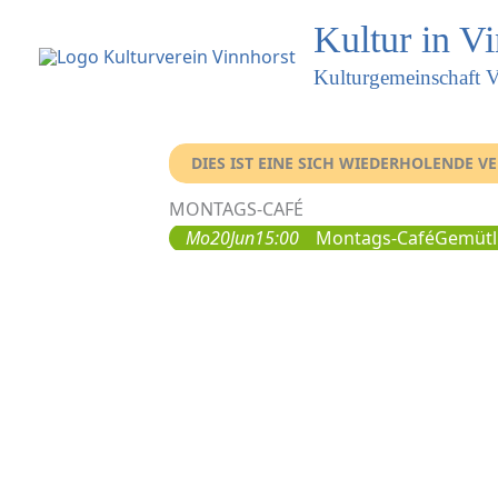
Kultur in V
Kulturgemeinschaft V
DIES IST EINE SICH WIEDERHOLENDE 
MONTAGS-CAFÉ
Mo
20
Jun
15:00
Montags-Café
Gemütli