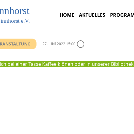
innhorst
HOME
AKTUELLES
PROGRA
innhorst e.V.
VERANSTALTUNG
27. JUNI 2022 15:00
ch bei einer Tasse Kaffee klönen oder in unserer Biblioth