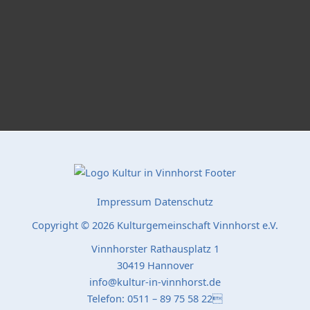
Impressum
Datenschutz
Copyright © 2026 Kulturgemeinschaft Vinnhorst e.V.
Vinnhorster Rathausplatz 1
30419 Hannover
info@kultur-in-vinnhorst.de
Telefon: 0511 – 89 75 58 22