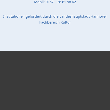
Mobil: 0157 – 36 61 98 62
Institutionell gefördert durch die Landeshauptstadt Hannover
Fachbereich Kultur
Popup Startseite
Schließen
Bildergalerie "Stadtteil-Projekte"
X
Bildergalerie "Bibliothek"
Krimiautor Burkhard Wetekam