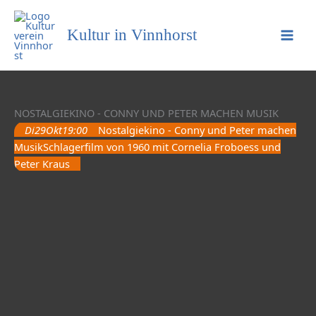
Kultur in Vinnhorst
NOSTALGIEKINO - CONNY UND PETER MACHEN MUSIK
Di
29
Okt
19:00
Nostalgiekino - Conny und Peter machen
Musik
Schlagerfilm von 1960 mit Cornelia Froboess und
Peter Kraus