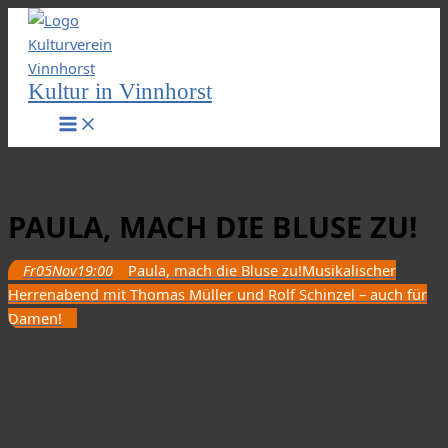
Zum
Inhalt
springen
Kultur in Vinnhorst
PAULA, MACH DIE BLUSE ZU!
Fr
05
Nov
19:00
Paula, mach die Bluse zu!
Musikalischer
Herrenabend mit Thomas Müller und Rolf Schinzel – auch für
Damen!