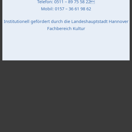
Telefon: 0511 – 89 75 58 22
Mobil: 0157 – 36 61 98 62
Institutionell gefördert durch die Landeshauptstadt Hannover
Fachbereich Kultur
Popup Startseite
Schließen
Bildergalerie "Stadtteil-Projekte"
X
Bildergalerie "Bibliothek"