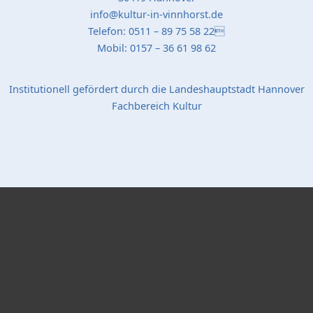
info@kultur-in-vinnhorst.de
Telefon: 0511 – 89 75 58 22
Mobil: 0157 – 36 61 98 62
Institutionell gefördert durch die Landeshauptstadt Hannover
Fachbereich Kultur
Popup Startseite
Schließen
Bildergalerie "Stadtteil-Projekte"
X