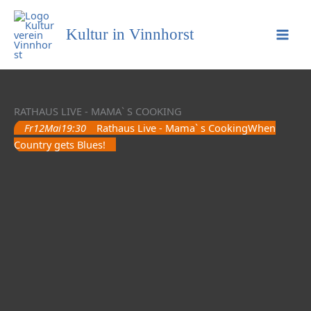
Kultur in Vinnhorst
RATHAUS LIVE - MAMA` S COOKING
Fr
12
Mai
19:30
Rathaus Live - Mama` s Cooking
When
Country gets Blues!