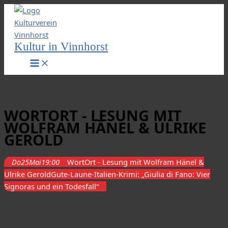
Zum
Inhalt
springen
Kultur in Vinnhorst
WORTORT - LESUNG MIT
WOLFRAM HÄNEL & ULRIKE
GEROLD
Do
25
Mai
19:00
WortOrt - Lesung mit Wolfram Hänel &
Ulrike Gerold
Gute-Laune-Italien-Krimi: „Giulia di Fano: Vier
Signoras und ein Todesfall“