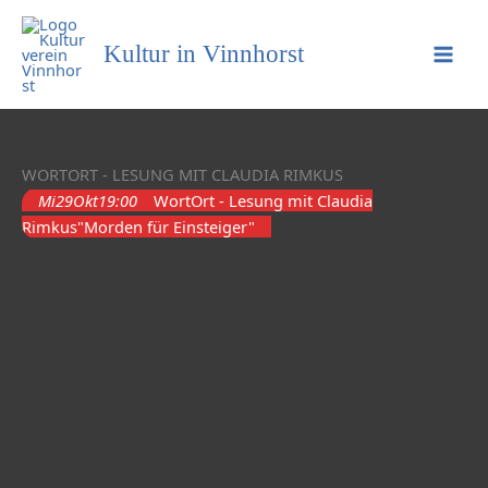
Kultur in Vinnhorst
WORTORT - LESUNG MIT CLAUDIA RIMKUS
Mi
29
Okt
19:00
WortOrt - Lesung mit Claudia
Rimkus
"Morden für Einsteiger"