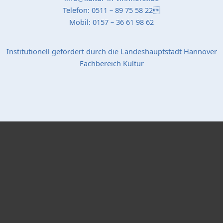
Telefon: 0511 – 89 75 58 22
Mobil: 0157 – 36 61 98 62
Institutionell gefördert durch die Landeshauptstadt Hannover
Fachbereich Kultur
Popup Startseite
Schließen
Bildergalerie "Stadtteil-Projekte"
X
Bildergalerie "Bibliothek"