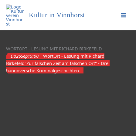
Kultur in Vinnhorst
WORTORT - LESUNG MIT RICHARD BIRKEFELD
Do
26
Sep
19:00
WortOrt - Lesung mit Richard
Birkefeld
"Zur falschen Zeit am falschen Ort" - Drei
hannoversche Kriminalgeschichten