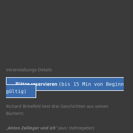
Veranstaltungs-Details
Plätze reservieren
(bis 15 Min von Beginn
gültig)
Richard Birkefeld liest drei Geschichten aus seinen
Büchern:
„
Anton Zeilinger und ich
“ (aus: Hahnepeter)