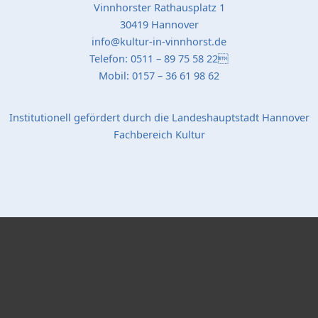
Vinnhorster Rathausplatz 1
30419 Hannover
info@kultur-in-vinnhorst.de
Telefon: 0511 – 89 75 58 22
Mobil: 0157 – 36 61 98 62
Institutionell gefördert durch die Landeshauptstadt Hannover
Fachbereich Kultur
Popup Startseite
Schließen
Bildergalerie "Stadtteil-Projekte"