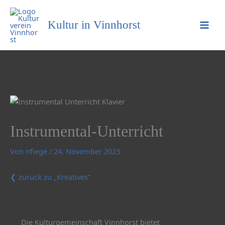
Kultur in Vinnhorst
Instrumental-Unterricht
Von
nfiege
/
24. November 2023
❮
zurück zu „Kreatives“
Die Kulturgemeinschaft Vinnhorst bietet