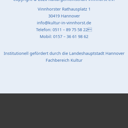
Vinnhorster Rathausplatz 1
30419 Hannover
info@kultur-in-vinnhorst.de
Telefon: 0511 – 89 75 58 22
Mobil: 0157 – 36 61 98 62
Institutionell gefördert durch die Landeshauptstadt Hannover
Fachbereich Kultur
Popup Startseite
Schließen