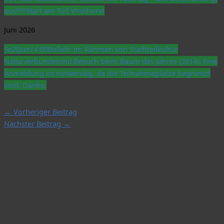
aus!!!!!
Start am TuS Vinnhorst
Juni 2026
Sa
20
Jun
14:00
Boßeln im Rahmen von Stadtteilkultur
Naturverbunden
mit Besuch beim Baum des Jahres (2014). Eine
Anmeldung ist notwendig, da die Teilnahmeplätze begrentzt
sind. Danke.
←
Vorheriger Beitrag
Nächster Beitrag
→