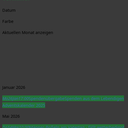
Datum
Farbe
Aktuellen Monat anzeigen
Januar 2026
Mo
26
Jan
17:00
Spendenübergabe
Spenden aus dem Lebendigen
Adventskalender 2025
Mai 2026
Do
14
Mai
10:00
Männer-Boßeln am Vatertag - fällt wetterbedingt